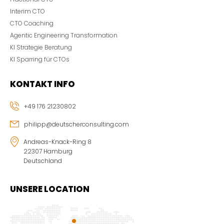
Interim CTO
CTO Coaching
Agentic Engineering Transformation
KI Strategie Beratung
KI Sparring für CTOs
KONTAKT INFO
+49 176 21230802
philipp@deutscherconsulting.com
Andreas-Knack-Ring 8
22307 Hamburg
Deutschland
UNSERE LOCATION