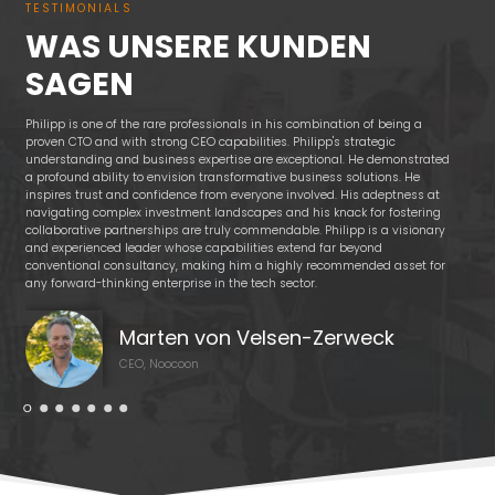
TESTIMONIALS
WAS UNSERE KUNDEN
SAGEN
Philipp is one of the rare professionals in his combination of being a
I've
proven CTO and with strong CEO capabilities. Philipp's strategic
a re
understanding and business expertise are exceptional. He demonstrated
and 
a profound ability to envision transformative business solutions. He
a s
inspires trust and confidence from everyone involved. His adeptness at
empo
navigating complex investment landscapes and his knack for fostering
shar
collaborative partnerships are truly commendable. Philipp is a visionary
Phil
and experienced leader whose capabilities extend far beyond
inst
conventional consultancy, making him a highly recommended asset for
a tr
any forward-thinking enterprise in the tech sector.
Marten von Velsen-Zerweck
CEO, Noocoon