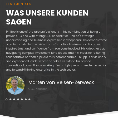
TESTIMONIALS
WAS UNSERE KUNDEN
SAGEN
Philipp is one of the rare professionals in his combination of being a
I've
proven CTO and with strong CEO capabilities. Philipp's strategic
a re
understanding and business expertise are exceptional. He demonstrated
and 
a profound ability to envision transformative business solutions. He
a s
inspires trust and confidence from everyone involved. His adeptness at
empo
navigating complex investment landscapes and his knack for fostering
shar
collaborative partnerships are truly commendable. Philipp is a visionary
Phil
and experienced leader whose capabilities extend far beyond
inst
conventional consultancy, making him a highly recommended asset for
a tr
any forward-thinking enterprise in the tech sector.
Marten von Velsen-Zerweck
CEO, Noocoon