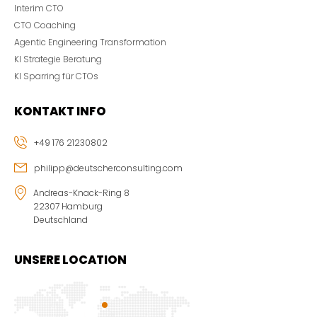
Interim CTO
CTO Coaching
Agentic Engineering Transformation
KI Strategie Beratung
KI Sparring für CTOs
KONTAKT INFO
+49 176 21230802
philipp@deutscherconsulting.com
Andreas-Knack-Ring 8
22307 Hamburg
Deutschland
UNSERE LOCATION