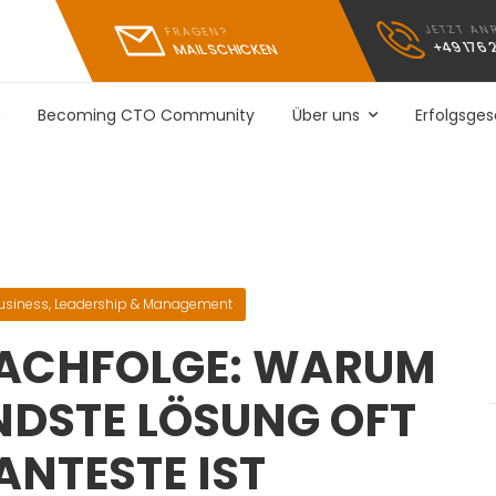
JETZT AN
FRAGEN?
+49 176 
MAIL SCHICKEN
Becoming CTO Community
Über uns
Erfolgsge
usiness
,
Leadership & Management
NACHFOLGE: WARUM
NDSTE LÖSUNG OFT
ANTESTE IST