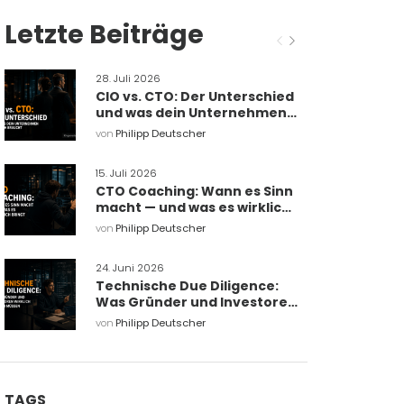
Letzte Beiträge
28. Juli 2026
CIO vs. CTO: Der Unterschied
und was dein Unternehmen
wirklich braucht
von
Philipp Deutscher
15. Juli 2026
CTO Coaching: Wann es Sinn
macht — und was es wirklich
bringt
von
Philipp Deutscher
24. Juni 2026
Technische Due Diligence:
Was Gründer und Investoren
wirklich wissen müssen
von
Philipp Deutscher
TAGS