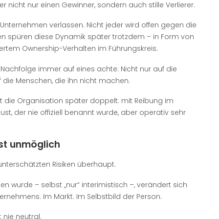
 nicht nur einen Gewinner, sondern auch stille Verlierer.
s Unternehmen verlassen. Nicht jeder wird offen gegen die
nen spüren diese Dynamik später trotzdem – in Form von
ertem Ownership-Verhalten im Führungskreis.
 Nachfolge immer auf eines achte: Nicht nur auf die
f die Menschen, die ihn nicht machen.
lt die Organisation später doppelt: mit Reibung im
, der nie offiziell benannt wurde, aber operativ sehr
st unmöglich
unterschätzten Risiken überhaupt.
 wurde – selbst „nur“ interimistisch –, verändert sich
rnehmens. Im Markt. Im Selbstbild der Person.
 nie neutral.