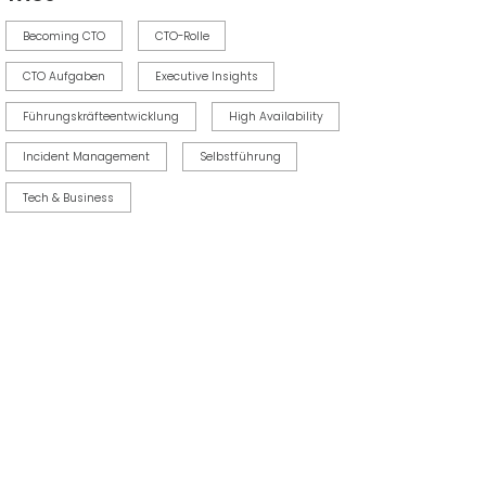
Becoming CTO
CTO-Rolle
CTO Aufgaben
Executive Insights
Führungskräfteentwicklung
High Availability
Incident Management
Selbstführung
Tech & Business