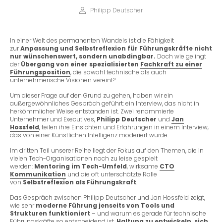
Philipp Deutscher
In einer Welt des permanenten Wandels ist die Fähigkeit
zur
Anpassung und Selbstreflexion für Führungskräfte nicht
nur wünschenswert, sondern unabdingbar.
Doch wie gelingt
der
Übergang von einer spezialisierten
Fachkraft zu einer
Führungsposition
, die sowohl technische als auch
unternehmerische Visionen vereint?
Um dieser Frage auf den Grund zu gehen, haben wir ein
außergewöhnliches Gespräch geführt: ein Interview, das nicht in
herkömmlicher Weise entstanden ist. Zwei renommierte
Unternehmer und Executives,
Philipp Deutscher
und
Jan
Hossfeld
, teilen ihre Einsichten und Erfahrungen in einem Interview,
das von einer Künstlichen Intelligenz moderiert wurde.
Im dritten Teil unserer Reihe liegt der Fokus auf den Themen, die in
vielen Tech-Organisationen noch zu leise gespielt
werden:
Mentoring im Tech-Umfeld
, wirksame
CTO
Kommunikation
und die oft unterschätzte Rolle
von
Selbstreflexion als Führungskraft
.
Das Gespräch zwischen Philipp Deutscher und Jan Hossfeld zeigt,
wie sehr
moderne Führung jenseits von Tools und
Strukturen funktioniert
– und warum es gerade für technische
Führungskräfte so entscheidend ist,
Haltung zu entwickeln, sich