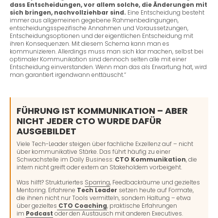
dass Entscheidungen, vor allem solche, die Änderungen mit
sich bringen, nachvollziehbar sind.
Eine Entscheidung besteht
immer aus allgemeinen gegebene
Rahmenbedingungen,
entscheidungsspezifische Annahmen und Voraussetzungen,
Entscheidungsoptionen und der eigentlichen Entscheidung mit
ihren Konsequenzen. Mit diesem Schema kann man es
kommunizieren. Allerdings muss man sich klar machen, selbst bei
optimaler Kommunikation sind dennoch selten alle mit einer
Entscheidung einverstanden. Wenn man das als Erwartung hat, wird
man garantiert irgendwann enttäuscht.“
FÜHRUNG IST KOMMUNIKATION – ABER
NICHT JEDER CTO WURDE DAFÜR
AUSGEBILDET
Viele Tech-Leader steigen über fachliche Exzellenz auf – nicht
über kommunikative Stärke. Das führt häufig zu einer
Schwachstelle im Daily Business:
CTO Kommunikation
, die
intern nicht greift oder extern an Stakeholdern vorbeigeht.
Was hilft? Strukturiertes
Sparring
, Feedbackräume und gezieltes
Mentoring. Erfahrene
Tech Leader
setzen heute auf Formate,
die ihnen nicht nur Tools vermitteln, sondern Haltung – etwa
über gezieltes
CTO Coaching
, praktische Erfahrungen
im
Podcast
oder den Austausch mit anderen Executives.