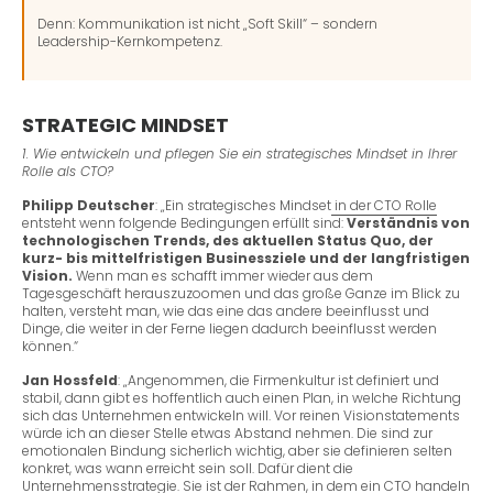
Denn: Kommunikation ist nicht „Soft Skill“ – sondern
Leadership-Kernkompetenz.
STRATEGIC MINDSET
1. Wie entwickeln und pflegen Sie ein strategisches Mindset in Ihrer
Rolle als CTO?
Philipp Deutscher
: „Ein strategisches Mindset
in der CTO Rolle
entsteht wenn folgende Bedingungen erfüllt sind:
Verständnis von
technologischen Trends, des aktuellen Status Quo, der
kurz- bis mittelfristigen Businessziele und der langfristigen
Vision.
Wenn man es schafft immer wieder aus dem
Tagesgeschäft herauszuzoomen und das große Ganze im Blick zu
halten, versteht man, wie das eine das andere beeinflusst und
Dinge, die weiter in der Ferne liegen dadurch beeinflusst werden
können.“
Jan Hossfeld
: „Angenommen, die Firmenkultur ist definiert und
stabil, dann gibt es hoffentlich auch einen Plan, in welche Richtung
sich das Unternehmen entwickeln will. Vor reinen Visionstatements
würde ich an dieser Stelle etwas Abstand nehmen. Die sind zur
emotionalen Bindung sicherlich wichtig, aber sie definieren selten
konkret, was wann erreicht sein soll. Dafür dient die
Unternehmensstrategie. Sie ist der Rahmen, in dem ein CTO handeln