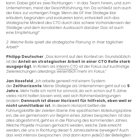
kann. Dabei gibt es zwei Richtungen – in das Team hinein, und zum
Unternehmen, meist der Geschftsführung, hin. Da schließt sich auch
der Kreis zur vorherigen Frage. Wenn die GF ihre Strategie klar
erläutern, begründen und
evaluieren kann, entwickelt sich das
strategische Mindest des CTO durch das schiere Vorhandensein der
Strategie und dem konstanten Austausch darüber. Das ist auch
eine Empfehlung!“
2. Welche Rolle spielt die strategische Planung in Ihrer täglichen
Arbeit?
Philipp Deutscher
: „Das kommt auf den Kontext an. Grundsätzlich
ist der
Anteil an strategischer Arbeit in einer CTO Rolle stark
ausgeprägt.
In Rollen als
Interim CTO
ist der Fokus auf kurzfristige
Zielerreichungen allerdings wesentlich mehr im Fokus.“
Jan Hossfeld
: „Ich arbeite generell mit einem System
der
Zeithorizonte
. Meine Strategie als
Unternehmen geht auf ca.
5
Jahre.
Mehr halte ich nicht für sinnvoll, da sich schon auf 5 Jahre
vieles nicht halten lassen wird, weil sich Rahmenbedingungen
ändern.
Dennoch ist dieser Horizont für hilfreich, eben weil er
nicht unmittelbar ist.
In diesem Horizont betten die
Führungskräfte der zweiten Ebene ihre spezifischen Abteilungspläne
ein, die wir gemeinsam vor Beginn eines Jahres besprechen. Ist das
alles abgestimmt, geht es in die Planung des kommenden Jahres.
Welche Projekte müssen gemacht werden, welche Ziele erreicht
werden, die uns in Richtung dieser 5 Jahresziellinie bewegen? Auch
das wird intensiv besprochen. Und dann kann jede(r) der Beteiligten