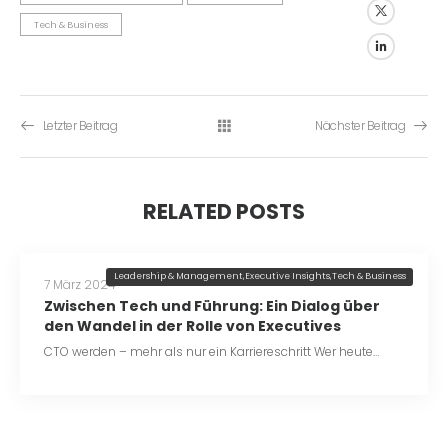
Tech & Business
Letzter Beitrag
Nächster Beitrag
RELATED POSTS
Leadership & Management
,
Executive Insights
,
Tech & Business
7 März 2024
Zwischen Tech und Führung: Ein Dialog über
den Wandel in der Rolle von Executives
CTO werden – mehr als nur ein Karriereschritt Wer heute…