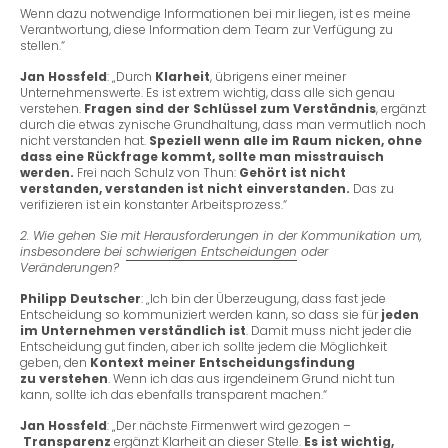
Wenn dazu notwendige Informationen bei mir liegen, ist es meine
Verantwortung, diese Information dem Team zur Verfügung zu
stellen.“
Jan Hossfeld
: „Durch
Klarheit
, übrigens einer meiner
Unternehmenswerte. Es ist extrem wichtig, dass alle sich genau
verstehen.
Fragen sind der Schlüssel zum Verständnis
, ergänzt
durch die etwas zynische Grundhaltung, dass man vermutlich noch
nicht verstanden hat.
Speziell wenn alle im Raum nicken, ohne
dass eine Rückfrage kommt, sollte man misstrauisch
werden.
Frei nach Schulz von Thun:
Gehört ist nicht
verstanden, verstanden ist nicht einverstanden.
Das zu
verifizieren ist ein konstanter Arbeitsprozess.“
2. Wie gehen Sie mit Herausforderungen in der Kommunikation um,
insbesondere bei
schwierigen Entscheidungen
oder
Veränderungen?
Philipp Deutscher
: „Ich bin der Überzeugung, dass fast jede
Entscheidung so kommuniziert werden kann, so dass sie für
jeden
im Unternehmen verständlich ist
. Damit muss nicht jeder die
Entscheidung gut finden, aber ich sollte jedem die Möglichkeit
geben, den
Kontext meiner Entscheidungsfindung
zu
verstehen
. Wenn ich das aus irgendeinem Grund nicht tun
kann, sollte ich das ebenfalls transparent machen.“
Jan Hossfeld
: „Der nächste Firmenwert wird gezogen –
Transparenz
ergänzt Klarheit an dieser Stelle.
Es ist wichtig,