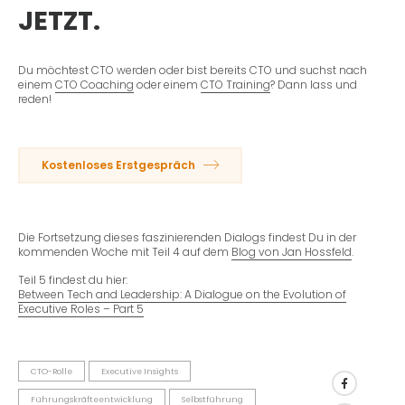
JETZT.
Du möchtest CTO werden oder bist bereits CTO und suchst nach
einem
CTO Coaching
oder einem
CTO Training
? Dann lass und
reden!
Kostenloses Erstgespräch
Die Fortsetzung dieses faszinierenden Dialogs findest Du in der
kommenden Woche mit Teil 4 auf dem
Blog von Jan Hossfeld
.
Teil 5 findest du hier:
Between Tech and Leadership: A Dialogue on the Evolution of
Executive Roles – Part 5
CTO-Rolle
Executive Insights
Führungskräfteentwicklung
Selbstführung