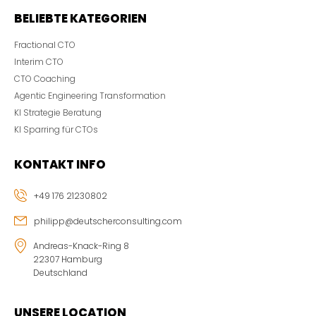
BELIEBTE KATEGORIEN
Fractional CTO
Interim CTO
CTO Coaching
Agentic Engineering Transformation
KI Strategie Beratung
KI Sparring für CTOs
KONTAKT INFO
+49 176 21230802
philipp@deutscherconsulting.com
Andreas-Knack-Ring 8
22307 Hamburg
Deutschland
UNSERE LOCATION