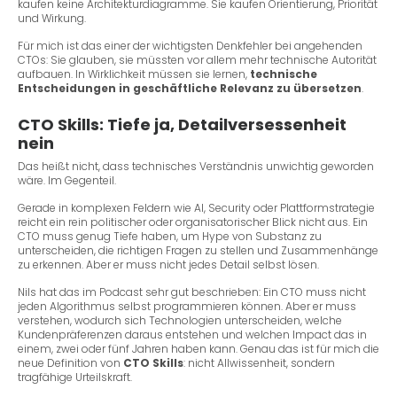
kaufen keine Architekturdiagramme. Sie kaufen Orientierung, Priorität
und Wirkung.
Für mich ist das einer der wichtigsten Denkfehler bei angehenden
CTOs: Sie glauben, sie müssten vor allem mehr technische Autorität
aufbauen. In Wirklichkeit müssen sie lernen,
technische
Entscheidungen in geschäftliche Relevanz zu übersetzen
.
CTO Skills: Tiefe ja, Detailversessenheit
nein
Das heißt nicht, dass technisches Verständnis unwichtig geworden
wäre. Im Gegenteil.
Gerade in komplexen Feldern wie AI, Security oder Plattformstrategie
reicht ein rein politischer oder organisatorischer Blick nicht aus. Ein
CTO muss genug Tiefe haben, um Hype von Substanz zu
unterscheiden, die richtigen Fragen zu stellen und Zusammenhänge
zu erkennen. Aber er muss nicht jedes Detail selbst lösen.
Nils hat das im Podcast sehr gut beschrieben: Ein CTO muss nicht
jeden Algorithmus selbst programmieren können. Aber er muss
verstehen, wodurch sich Technologien unterscheiden, welche
Kundenpräferenzen daraus entstehen und welchen Impact das in
einem, zwei oder fünf Jahren haben kann. Genau das ist für mich die
neue Definition von
CTO Skills
: nicht Allwissenheit, sondern
tragfähige Urteilskraft.