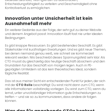
Entscheidungsfähigkeit zu verteilen und Geschwindigkeit ohne
Kontrollverlust zu ermöglichen.
Innovation unter Unsicherheit ist kein
Ausnahmefall mehr
Ein weiterer Gedanke aus der Folge, der sehr gut zu deiner Website
und deinem Angebot passt: Innovation läuft fast nie unter idealen
Bedingungen.
Es gibt knappe Ressourcen. Es gibt bestehendes Geschäft. Es gibt
Stakeholder mit kurzfristigen Erwartungen. Und es gibt neue Themen,
bei denen niemand genau weiß, wie schnell sie kommerziell
relevant werden. Nils beschreibt dieses Spannungsfeld sehr klar: Als
CTO musst du gleichzeitig das heutige Geschäft absichern und den
Grundstein für das Geschäft von morgen legen. Auch in PE-
geprägten Umfeldern ist das kein theoretisches Ideal, sondern
tägliche Realität.
Das ist aus meiner Sicht ein entscheidender Punkt für jeden, der sich
mit der
CTO Rolle
beschäftigt: Du wirst nicht dann zum CTO, wenn
alle Informationen vollständig vorliegen. Du wirst zum CTO, wenn du
lernst, unter unvollständiger Information gute Entscheidungen zu
treffen — und sie so zu kommunizieren, dass andere dir folgen
können.
Was das für angehende CTOs konkret