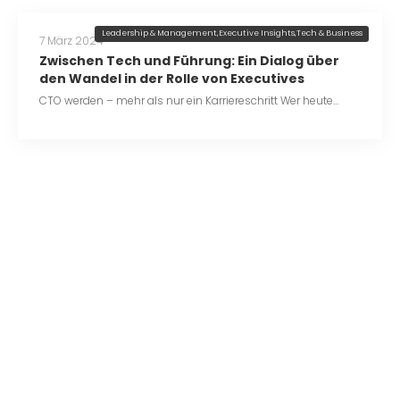
Leadership & Management
,
Executive Insights
,
Tech & Business
7 März 2024
Zwischen Tech und Führung: Ein Dialog über
den Wandel in der Rolle von Executives
CTO werden – mehr als nur ein Karriereschritt Wer heute…