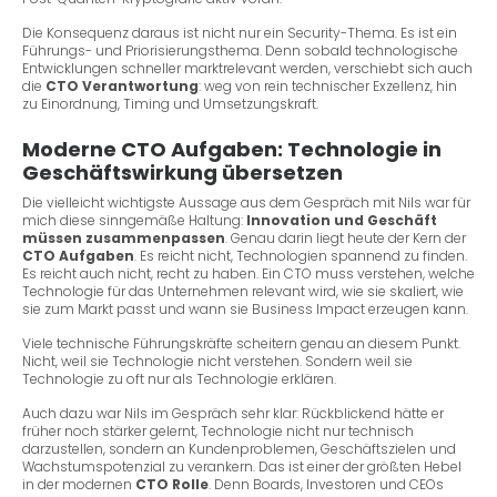
Die Konsequenz daraus ist nicht nur ein Security-Thema. Es ist ein
Führungs- und Priorisierungsthema. Denn sobald technologische
Entwicklungen schneller marktrelevant werden, verschiebt sich auch
die
CTO Verantwortung
: weg von rein technischer Exzellenz, hin
zu Einordnung, Timing und Umsetzungskraft.
Moderne CTO Aufgaben: Technologie in
Geschäftswirkung übersetzen
Die vielleicht wichtigste Aussage aus dem Gespräch mit Nils war für
mich diese sinngemäße Haltung:
Innovation und Geschäft
müssen zusammenpassen
. Genau darin liegt heute der Kern der
CTO Aufgaben
. Es reicht nicht, Technologien spannend zu finden.
Es reicht auch nicht, recht zu haben. Ein CTO muss verstehen, welche
Technologie für das Unternehmen relevant wird, wie sie skaliert, wie
sie zum Markt passt und wann sie Business Impact erzeugen kann.
Viele technische Führungskräfte scheitern genau an diesem Punkt.
Nicht, weil sie Technologie nicht verstehen. Sondern weil sie
Technologie zu oft nur als Technologie erklären.
Auch dazu war Nils im Gespräch sehr klar: Rückblickend hätte er
früher noch stärker gelernt, Technologie nicht nur technisch
darzustellen, sondern an Kundenproblemen, Geschäftszielen und
Wachstumspotenzial zu verankern. Das ist einer der größten Hebel
in der modernen
CTO Rolle
. Denn Boards, Investoren und CEOs