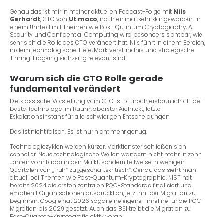
Genau das ist mir in meiner aktuellen Podcast-Folge mit
Nils
Gerhardt
, CTO von
Utimaco
, noch einmal sehr klar geworden. In
einem Umfeld mit Themen wie Post-Quantum Cryptography, AI
Security und Confidential Computing wird besonders sichtbar, wie
sehr sich die Rolle des CTO verändert hat. Nils führt in einem Bereich,
in dem technologische Tiefe, Marktverständnis und strategische
Timing-Fragen gleichzeitig relevant sind.
Warum sich die CTO Rolle gerade
fundamental verändert
Die klassische Vorstellung vom CTO ist oft noch erstaunlich alt: der
beste Technologe im Raum, oberster Architekt, letzte
Eskalationsinstanz für alle schwierigen Entscheidungen.
Das ist nicht falsch. Es ist nur nicht mehr genug.
Technologiezyklen werden kürzer. Marktfenster schließen sich
schneller. Neue technologische Wellen wandern nicht mehr in zehn
Jahren vom Labor in den Markt, sondern teilweise in wenigen
Quartalen von „früh“ zu „geschäftskritisch“. Genau das sieht man
aktuell bei Themen wie Post-Quantum-Kryptographie. NIST hat
bereits 2024 die ersten zentralen PQC-Standards finalisiert und
empfiehlt Organisationen ausdrücklich, jetzt mit der Migration zu
beginnen. Google hat 2026 sogar eine eigene Timeline für die PQC-
Migration bis 2029 gesetzt. Auch das BSI treibt die Migration zu
Post-Quanten-Kryptografie aktiv voran.