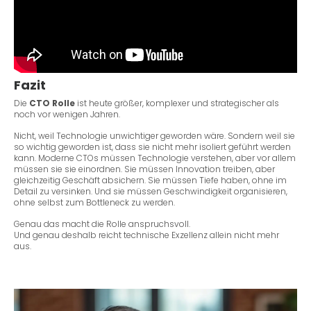
Fazit
Die
CTO Rolle
ist heute größer, komplexer und strategischer als
noch vor wenigen Jahren.
Nicht, weil Technologie unwichtiger geworden wäre. Sondern weil sie
so wichtig geworden ist, dass sie nicht mehr isoliert geführt werden
kann. Moderne CTOs müssen Technologie verstehen, aber vor allem
müssen sie sie einordnen. Sie müssen Innovation treiben, aber
gleichzeitig Geschäft absichern. Sie müssen Tiefe haben, ohne im
Detail zu versinken. Und sie müssen Geschwindigkeit organisieren,
ohne selbst zum Bottleneck zu werden.
Genau das macht die Rolle anspruchsvoll.
Und genau deshalb reicht technische Exzellenz allein nicht mehr
aus.