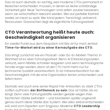
Das ist auch deshalb so wichtig, weil moderne CTOs permanent in
Bereichen entscheiden müssen, in denen es keine vollständige
Sicherheit gibt. Neue Technologien sind selten sauber bewiesen,
wenn sie wirtschaftlich relevant werden. Wer auf perfekte Klarheit
wartet, ist meist zu spät. Wer blind jedem Trend folgt, verbrennt
Ressourcen. Dazwischen liegt die eigentliche Führungsarbeit.
CTO Verantwortung heißt heute auch:
Geschwindigkeit organisieren
Ein zweiter Punkt aus dem Gespräch mit Nils ist für mich zentral:
Time-to-Market wird zu einer Kernaufgabe des CTO.
Das klingt zunächst wie ein Produkt- oder Go-to-Market-Thema. In
Wahrheit ist es aber Führungsarbeit. Wenn AI Entwicklungszyklen
verkürzt, wenn Märkte schneller reagieren und wenn technologische
Fenster enger werden, dann ist der CTO nicht mehr nur für
technische Qualität verantwortlich. Er ist mitverantwortlich für die
Geschwindigkeit, mit der eine Organisation lernen, entscheiden und
liefern kann.
Deshalb war auch eine seiner Rapid-Fire-Antworten so stark: CTOs
sollten aufhören,
der Bottleneck zu sein
. Das ist härter, als es
klingt. Denn viele Führungskräfte werden gerade wegen ihrer
fachlichen Stärke befördert — und blockieren später ungewollt
genau durch diese Stärke das System. Wer alles selbst entscheiden
will, wird vom Experten zum Engpass. Moderne
CTO Leadership
bedeutet deshalb, Teamgrenzen zu überbrücken,